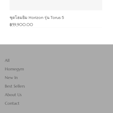
ชุดโฮมยิม Horizon รุ่น Torus 5
Price
฿59,900.00
All
Homegym
New In
Best Sellers
About Us
Contact