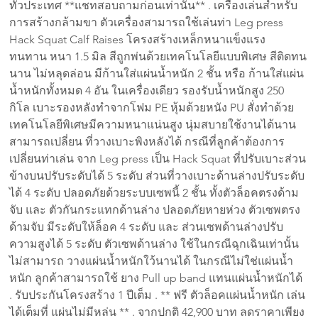
ทั่วประเทศ **แชทสอบถามก่อนเท่านั้น** . เครื่องเล่นสำหรับ
การสร้างกล้ามขา ตัวเครื่องสามารถใช้เล่นท่า Leg press 
Hack Squat Calf Raises โครงสร้างเหล็กหนาแข็งแรง 
ทนทาน หนา 1.5 มิล สีถูกพ่นด้วยเทคโนโลยีแบบพิเศษ สีติดทน
นาน ไม่หลุดล่อน มีก้านใส่แผ่นน้ำหนัก 2 ชั้น หรือ ก้านใส่แผ่น
น้ำหนักทั้งหมด 4 อัน ในเครื่องเดียว รองรับน้ำหนักสูง 250 
กิโล เบาะรองหลังทำจากโฟม PE หุ้มด้วยหนัง PU สั่งทำด้วย
เทคโนโลยีพิเศษมีความหนาแน่นสูง นุ่มสบายใช้งานได้นาน 
สามารถเปลี่ยน ที่วางเบาะพิงหลังได้ กรณีที่ลูกค้าต้องการ
เปลี่ยนท่าเล่น จาก Leg press เป็น Hack Squat ที่ปรับเบาะส่วน
ข้างบนปรับระดับได้ 5 ระดับ ส่วนที่วางเบาะด้านล่างปรับระดับ
ได้ 4 ระดับ ปลอดภัยด้วยระบบเซพนี้ 2 ชั้น ทั้งตัวล็อคตรงด้าม
จับ และ ตัวกันกระแทกด้านล่าง ปลอดภัยหายห่วง ตัวเซพตรง
ด้ามจับ มีระดับให้ล็อค 4 ระดับ และ ส่วนเซพด้านล่างปรับ
ความสูงได้ 5 ระดับ ตัวเซพด้านล่าง ใช้ในกรณีฉุกเฉินเท่านั้น 
ไม่สามารถ วางแผ่นน้ำหนักใว้นานได้ ในกรณีไม่ใช่แผ่นน้ำ
หนัก ลูกค้าสามารถใช้ ยาง Pull up band แทนแผ่นน้ำหนักได้ 
. รับประกันโครงสร้าง 1 ปีเต็ม . ** ฟรี ตัวล็อคแผ่นน้ำหนัก เล่น
ได้เต็มที่ แผ่นไม่มีหล่น ** . จากปกติ 42,900 บาท ลดราคาเพียง 